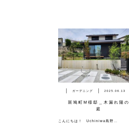
ガーデニング
2025.06.13
斑鳩町M様邸＿木漏れ陽
庭
こんにちは！ Uchiniwa島野…