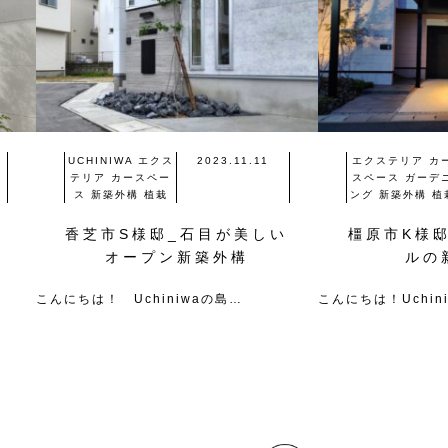
UCHINIWA
エクス
2023.11.11
エクステリア
カ
テリア
カースペー
スペース
ガーデ
ス
新築外構
植栽
ング
新築外構
植
ク
香芝市S様邸_石目が美しい
橿原市K様
ル
オープン新築外構
ルの
こんにちは！ Uchiniwaの島…
こんにちは！Uchin