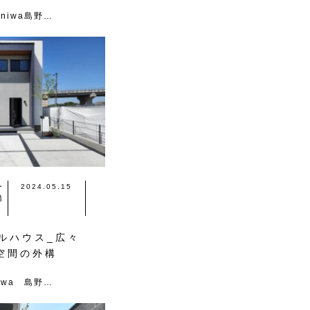
niwa島野…
ー
2024.05.15
構
ルハウス_広々
空間の外構
iwa 島野…