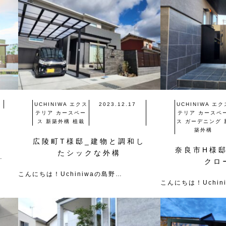
UCHINIWA
エクス
2023.12.17
UCHINIWA
エク
テリア
カースペー
テリア
カースペ
ス
新築外構
植栽
ス
ガーデニング
う
築外構
広陵町T様邸_建物と調和し
奈良市H様
たシックな外構
…
クロ
こんにちは！Uchiniwaの島野…
こんにちは！Uchin