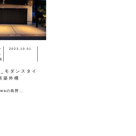
ー
2023.10.01
ニ
栽
邸_モダンスタイ
新築外構
iwaの島野…