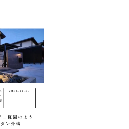
ス
2024.11.10
ー
新
邸＿庭園のよう
モダン外構