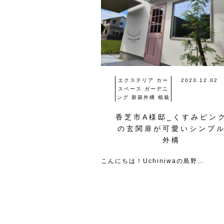
エクステリア
カー
2023.12.02
スペース
ガーデニ
ング
新築外構
植栽
香芝市A様邸_くすみピン
の玄関扉が可愛いシンプ
外構
こんにちは！Uchiniwaの島野…