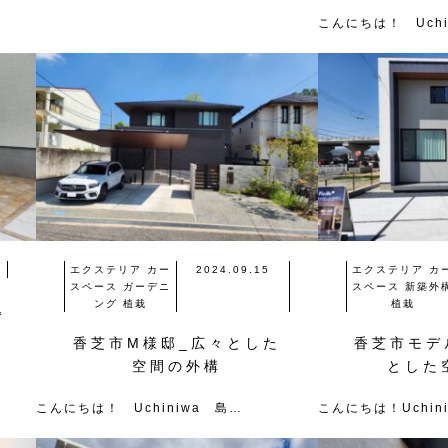
こんにちは！ Uchi
エクステリア
カー
2024.09.15
エクステリア
カ
スペース
ガーデニ
スペース
新築外
ング
植栽
植栽
込
香芝市M様邸_広々とした
香芝市モデ
空間の外構
とした
こんにちは！ Uchiniwa 島…
こんにちは！Uchin