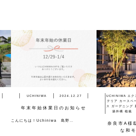
UCHINIWA
2024.12.27
UCHINIWA
エク
テリア
カースペ
ス
ガーデニング
の
年末年始休業日のお知らせ
築外構
植栽
こんにちは！Uchiniwa 島野…
奈良市A様
な和