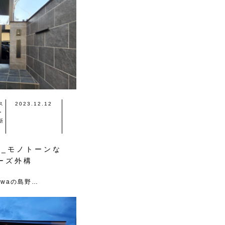
ス
2023.12.12
ー
新
邸_モノトーンな
ーズ外構
iwaの島野…