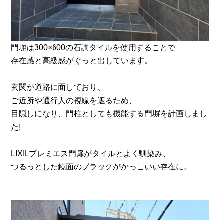
門塀は300×600の石調タイルを使用することで
存在感と高級感がぐっと出しています。
玄関が道路に面しており、
ご近所や通行人の視線を遮るため、
目隠しになり、門柱としても機能する門塀を計画しまし
た!
LIXILプレミエス門扉がタイルとよく馴染み、
つるっとした鏡面のブラックがかっこいい存在に。