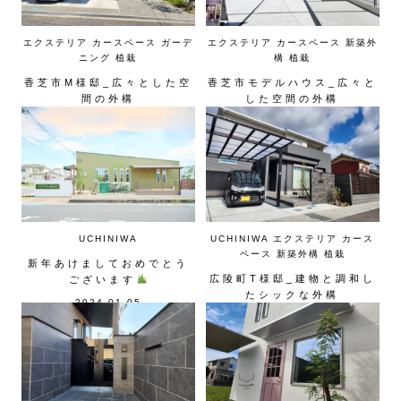
エクステリア
カースペース
ガーデ
エクステリア
カースペース
新築外
ニング
植栽
構
植栽
香芝市M様邸_広々とした空
香芝市モデルハウス_広々と
間の外構
した空間の外構
2024.09.15
2024.05.15
UCHINIWA
UCHINIWA
エクステリア
カース
ペース
新築外構
植栽
新年あけましておめでとう
広陵町T様邸_建物と調和し
ございます
たシックな外構
2024.01.05
2023.12.17