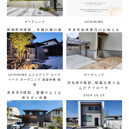
ガーデニング
UCHINIWA
斑鳩町M様邸＿木漏れ陽の庭
年末年始休業日のお知らせ
2025.06.13
2024.12.27
UCHINIWA
エクステリア
カース
ガーデニング
ペース
ガーデニング
新築外構
植
河合町K様邸_植栽を取り込
栽
んだアプローチ
奈良市A様邸＿庭園のような
2024.10.13
和モダン外構
2024.11.10