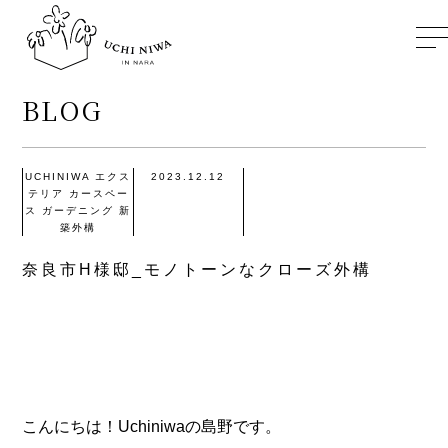
BLOG
TOP
UCHINIWA
エクス
2023.12.12
テリア
カースペー
ス
ガーデニング
新
築外構
ABOUT
奈良市H様邸_モノトーンなクローズ外構
GALLERY
BLOG
INSTAGRAM
こんにちは！Uchiniwaの島野です。