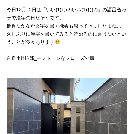
CONTACT
今日12月12日は「いい(1)じ(2)いち(1)じ(2)」の語呂合わ
せで漢字の日だそうです。
最近なかなか文字を書く機会も減ってきましたよね…。
0120-51-1350
久しぶりに漢字を書いてみると読めるのに書けないとい
うことが多々あります
奈良市H様邸_モノトーンなクローズ外構