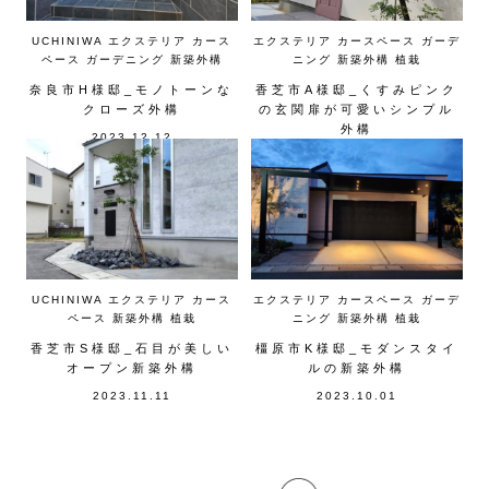
エクステリア
カースペース
ガーデ
UCHINIWA
エクステリア
カース
ニング
新築外構
植栽
ペース
ガーデニング
新築外構
香芝市A様邸_くすみピンク
奈良市H様邸_モノトーンな
の玄関扉が可愛いシンプル
クローズ外構
外構
2023.12.12
2023.12.02
UCHINIWA
エクステリア
カース
エクステリア
カースペース
ガーデ
ペース
新築外構
植栽
ニング
新築外構
植栽
香芝市S様邸_石目が美しい
橿原市K様邸_モダンスタイ
オープン新築外構
ルの新築外構
2023.11.11
2023.10.01