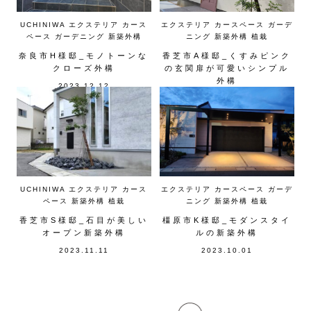
UCHINIWA
エクステリア
カース
エクステリア
カースペース
ガーデ
ペース
ガーデニング
新築外構
ニング
新築外構
植栽
奈良市H様邸_モノトーンな
香芝市A様邸_くすみピンク
クローズ外構
の玄関扉が可愛いシンプル
外構
2023.12.12
2023.12.02
UCHINIWA
エクステリア
カース
エクステリア
カースペース
ガーデ
ペース
新築外構
植栽
ニング
新築外構
植栽
香芝市S様邸_石目が美しい
橿原市K様邸_モダンスタイ
オープン新築外構
ルの新築外構
2023.11.11
2023.10.01