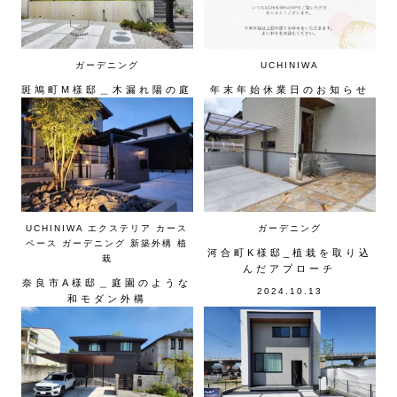
ガーデニング
UCHINIWA
斑鳩町M様邸＿木漏れ陽の庭
年末年始休業日のお知らせ
2025.06.13
2024.12.27
UCHINIWA
エクステリア
カース
ガーデニング
ペース
ガーデニング
新築外構
植
河合町K様邸_植栽を取り込
栽
んだアプローチ
奈良市A様邸＿庭園のような
2024.10.13
和モダン外構
2024.11.10