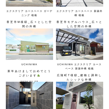
エクステリア
カースペース
ガーデ
エクステリア
カースペース
新築外
ニング
植栽
構
植栽
香芝市M様邸_広々とした空
香芝市モデルハウス_広々と
間の外構
した空間の外構
2024.09.15
2024.05.15
UCHINIWA
UCHINIWA
エクステリア
カース
ペース
新築外構
植栽
新年あけましておめでとう
広陵町T様邸_建物と調和し
ございます
たシックな外構
2024.01.05
2023.12.17